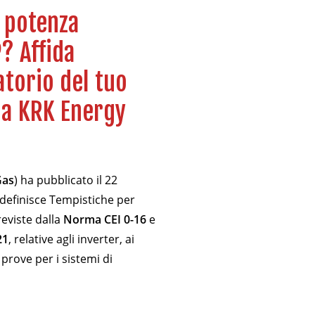
a potenza
? Affida
torio del tuo
 a KRK Energy
Gas
) ha pubblicato il 22
definisce Tempistiche per
reviste dalla
Norma CEI 0-16
e
21
, relative agli inverter, ai
 prove per i sistemi di