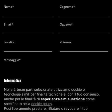
Nome*
Cognome*
Email*
Oggetto*
Localita
Potenza
Messaggio*
Informativa
Accetta la
privacy policy
Noi e 2 terze parti selezionate utilizziamo cookie o
tecnologie simili per finalità tecniche e, con il tuo consenso,
anche per le finalità di
esperienza e misurazione
come
INVIA
specificato nella
cookie policy
.
Puoi liberamente prestare, rifiutare o revocare il tuo