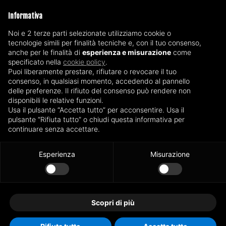
Informativa
Accetta la
privacy policy
Noi e 2 terze parti selezionate utilizziamo cookie o
tecnologie simili per finalità tecniche e, con il tuo consenso,
anche per le finalità di
esperienza e misurazione
come
INVIA
specificato nella
cookie policy
.
Puoi liberamente prestare, rifiutare o revocare il tuo
consenso, in qualsiasi momento, accedendo al pannello
delle preferenze. Il rifiuto del consenso può rendere non
disponibili le relative funzioni.
Manutenzione Impianti Fotovoltaici Milano e Provincia
Usa il pulsante “Accetta tutto” per acconsentire. Usa il
pulsante “Rifiuta tutto” o chiudi questa informativa per
Manutenzione Impianti Fotovoltaici Brescia e Provincia
continuare senza accettare.
Manutenzione Impianti Fotovoltaici Bergamo e Provincia
Esperienza
Misurazione
Manutenzione Impianti Fotovoltaici Cremona e Provincia
Manutenzione Impianti Fotovoltaici Piacenza e Provincia
Scopri di più
© KRK Energy Service Srl | P.IVA: IT03872700160