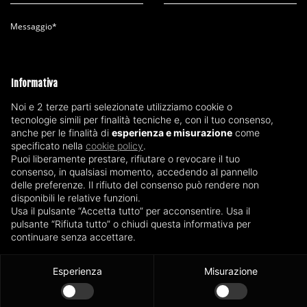
Messaggio*
Informativa
Accetta la
privacy policy
Noi e 2 terze parti selezionate utilizziamo cookie o
tecnologie simili per finalità tecniche e, con il tuo consenso,
anche per le finalità di
esperienza e misurazione
come
INVIA
specificato nella
cookie policy
.
Puoi liberamente prestare, rifiutare o revocare il tuo
consenso, in qualsiasi momento, accedendo al pannello
delle preferenze. Il rifiuto del consenso può rendere non
disponibili le relative funzioni.
Manutenzione Impianti Fotovoltaici Milano e Provincia
Usa il pulsante “Accetta tutto” per acconsentire. Usa il
pulsante “Rifiuta tutto” o chiudi questa informativa per
Manutenzione Impianti Fotovoltaici Brescia e Provincia
continuare senza accettare.
Manutenzione Impianti Fotovoltaici Bergamo e Provincia
Esperienza
Misurazione
Manutenzione Impianti Fotovoltaici Cremona e Provincia